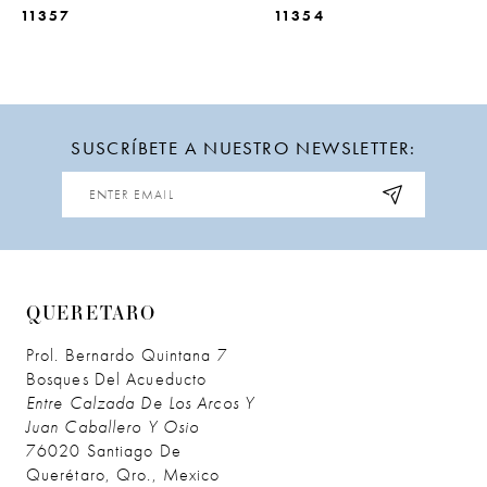
11357
11354
10
11
12
SUSCRÍBETE A NUESTRO NEWSLETTER:
13
QUERETARO
Prol. Bernardo Quintana 7
Bosques Del Acueducto
Entre Calzada De Los Arcos Y
Juan Caballero Y Osio
76020 Santiago De
Querétaro, Qro., Mexico