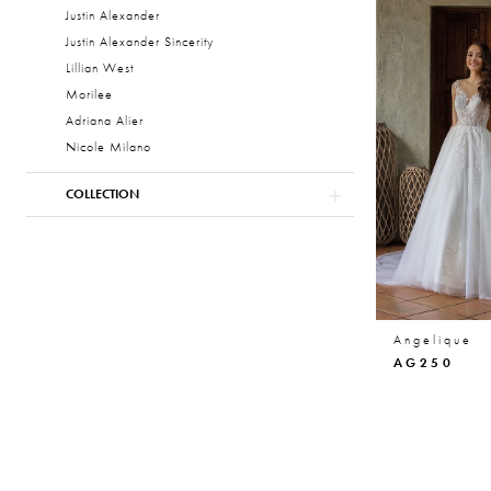
Justin Alexander
Justin Alexander Sincerity
Lillian West
Morilee
Adriana Alier
Nicole Milano
COLLECTION
Angelique
AG250