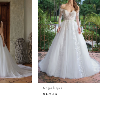
Angelique
AG255