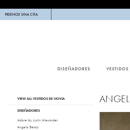
PIDENOS UNA CITA
DISEÑADORES
VESTIDOS
Product
Skip
ANGEL
VIEW ALL VESTIDOS DE NOVIA
List
to
Filters
end
DISEÑADORES
Adore by Justin Alexander
Angela Betasi