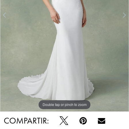
Double tap or pinch to zoom
Double tap or pinch to zoom
Double tap or pinch to zoom
COMPARTIR: