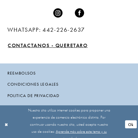
WHATSAPP: 442-226-2637
CONTACTANOS - QUERETARO
REEMBOLSOS
CONDICIONES LEGALES
POLITICA DE PRIVACIDAD
Nuestro sitio utiliza internet cookies para proponer una
experiencia de comercio electrónico distinta. Por
continuar usando nuestro sitio, usted acepta nuestro
Ok
uso de cookies:
Aprende más sobre este tema y su