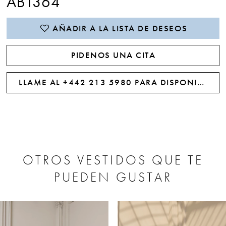
AB1364
AÑADIR A LA LISTA DE DESEOS
PIDENOS UNA CITA
LLAME AL +442 213 5980 PARA DISPONIBILIDAD
OTROS VESTIDOS QUE TE
PUEDEN GUSTAR
PAUSE AUTOPLAY
PREVIOUS SLIDE
NEXT SLIDE
0
Related
Skip
Products
to