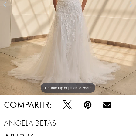
Double tap or pinch to zoom
Double tap or pinch to zoom
Double tap or pinch to zoom
COMPARTIR:
ANGELA BETASI