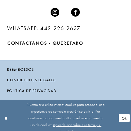
WHATSAPP: 442-226-2637
CONTACTANOS - QUERETARO
REEMBOLSOS
CONDICIONES LEGALES
POLITICA DE PRIVACIDAD
Nuestro sitio utiliza internet cookies para proponer una
experiencia de comercio electrónico distinta. Por
continuar usando nuestro sitio, usted acepta nuestro
Ok
uso de cookies:
Aprende más sobre este tema y su