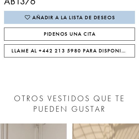
AB1376
AÑADIR A LA LISTA DE DESEOS
PIDENOS UNA CITA
LLAME AL +442 213 5980 PARA DISPONIBILIDAD
OTROS VESTIDOS QUE TE
PUEDEN GUSTAR
PAUSE AUTOPLAY
PREVIOUS SLIDE
NEXT SLIDE
0
Related
Skip
Products
to