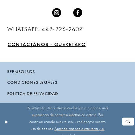
WHATSAPP: 442-226-2637
CONTACTANOS - QUERETARO
REEMBOLSOS
CONDICIONES LEGALES
POLITICA DE PRIVACIDAD
Nuestro sitio utiliza internet cookies para proponer una
experiencia de comercio electrónico distinta. Por
continuar usando nuestro sitio, usted acepta nuestro
Ok
uso de cookies:
Aprende más sobre este tema y su