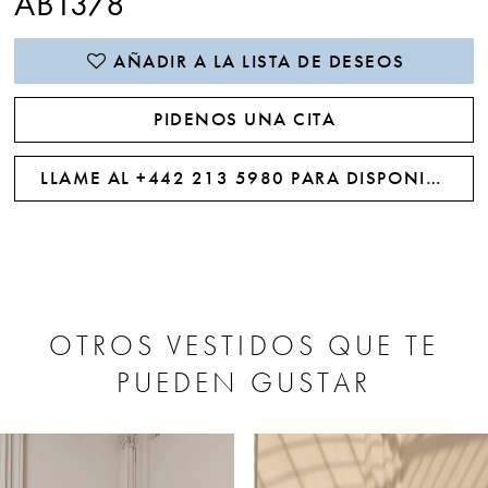
AB1378
AÑADIR A LA LISTA DE DESEOS
PIDENOS UNA CITA
LLAME AL +442 213 5980 PARA DISPONIBILIDAD
OTROS VESTIDOS QUE TE
PUEDEN GUSTAR
PAUSE AUTOPLAY
PREVIOUS SLIDE
NEXT SLIDE
0
Related
Skip
Products
to