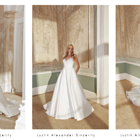
cerity
Justin Alexander Sincerity
Justin A