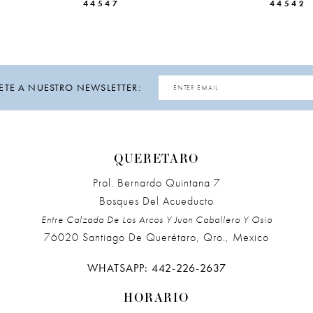
44547
44542
ETE A NUESTRO NEWSLETTER:
QUERETARO
Prol. Bernardo Quintana 7
Bosques Del Acueducto
Entre Calzada De Los Arcos Y Juan Caballero Y Osio
76020 Santiago De Querétaro, Qro., Mexico
WHATSAPP: 442-226-2637
HORARIO