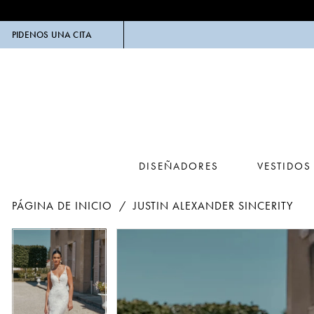
PIDENOS UNA CITA
DISEÑADORES
VESTIDOS
PÁGINA DE INICIO
JUSTIN ALEXANDER SINCERITY
PAUSE AUTOPLAY
PREVIOUS SLIDE
NEXT SLIDE
Products
Skip
PAUSE AUTOPLAY
PREVIOUS SLIDE
NEXT SLIDE
0
0
Views
to
Carousel
end
1
1