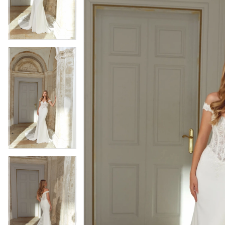
3
3
4
4
5
5
6
6
7
7
8
8