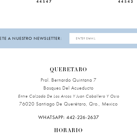
44547
44542
ETE A NUESTRO NEWSLETTER:
QUERETARO
Prol. Bernardo Quintana 7
Bosques Del Acueducto
Entre Calzada De Los Arcos Y Juan Caballero Y Osio
76020 Santiago De Querétaro, Qro., Mexico
WHATSAPP: 442-226-2637
HORARIO