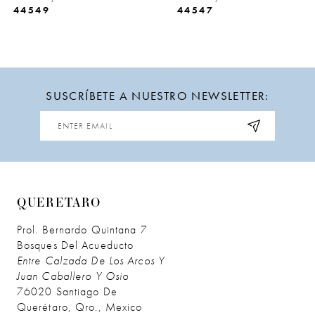
44549
44547
10
11
12
SUSCRÍBETE A NUESTRO NEWSLETTER:
13
14
QUERETARO
Prol. Bernardo Quintana 7
Bosques Del Acueducto
Entre Calzada De Los Arcos Y
Juan Caballero Y Osio
76020 Santiago De
Querétaro, Qro., Mexico