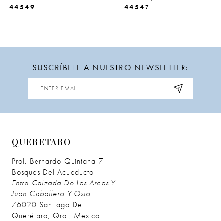
44549
44547
10
11
12
SUSCRÍBETE A NUESTRO NEWSLETTER:
13
14
QUERETARO
Prol. Bernardo Quintana 7
Bosques Del Acueducto
Entre Calzada De Los Arcos Y
Juan Caballero Y Osio
76020 Santiago De
Querétaro, Qro., Mexico