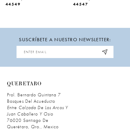
44549
44547
10
11
12
SUSCRÍBETE A NUESTRO NEWSLETTER:
13
14
QUERETARO
Prol. Bernardo Quintana 7
Bosques Del Acueducto
Entre Calzada De Los Arcos Y
Juan Caballero Y Osio
76020 Santiago De
Querétaro, Qro., Mexico