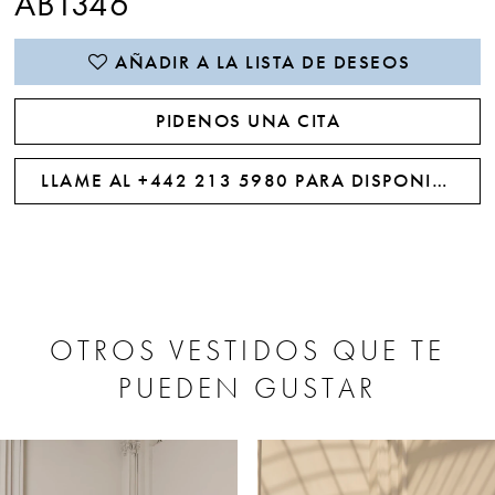
AB1346
AÑADIR A LA LISTA DE DESEOS
PIDENOS UNA CITA
LLAME AL +442 213 5980 PARA DISPONIBILIDAD
OTROS VESTIDOS QUE TE
PUEDEN GUSTAR
PAUSE AUTOPLAY
PREVIOUS SLIDE
NEXT SLIDE
0
Related
Skip
Products
to