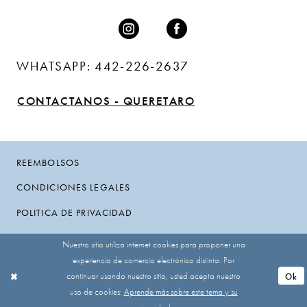
WHATSAPP: 442-226-2637
CONTACTANOS - QUERETARO
REEMBOLSOS
CONDICIONES LEGALES
POLITICA DE PRIVACIDAD
Nuestro sitio utiliza internet cookies para proponer una
experiencia de comercio electrónico distinta. Por
continuar usando nuestro sitio, usted acepta nuestro
Ok
uso de cookies:
Aprende más sobre este tema y su