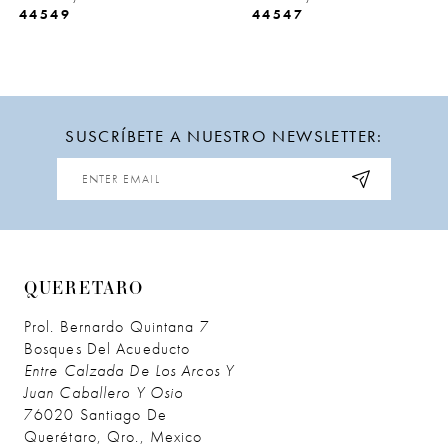
44549
44547
10
11
12
SUSCRÍBETE A NUESTRO NEWSLETTER:
13
14
QUERETARO
Prol. Bernardo Quintana 7
Bosques Del Acueducto
Entre Calzada De Los Arcos Y
Juan Caballero Y Osio
76020 Santiago De
Querétaro, Qro., Mexico