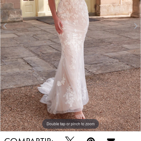
Double tap or pinch to zoom
Double tap or pinch to zoom
Double tap or pinch to zoom