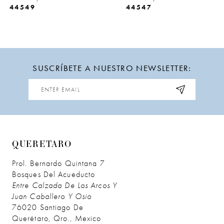
44549
44547
10
11
12
SUSCRÍBETE A NUESTRO NEWSLETTER:
13
14
QUERETARO
Prol. Bernardo Quintana 7
Bosques Del Acueducto
Entre Calzada De Los Arcos Y
Juan Caballero Y Osio
76020 Santiago De
Querétaro, Qro., Mexico