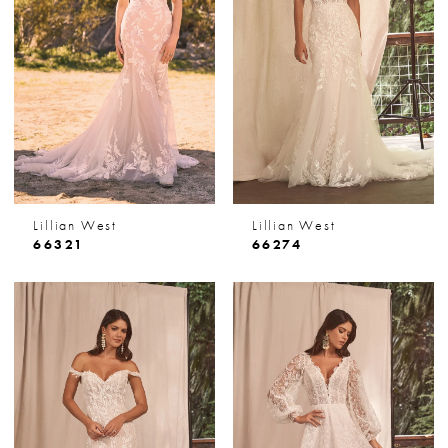
Lillian West
Lillian West
66321
66274