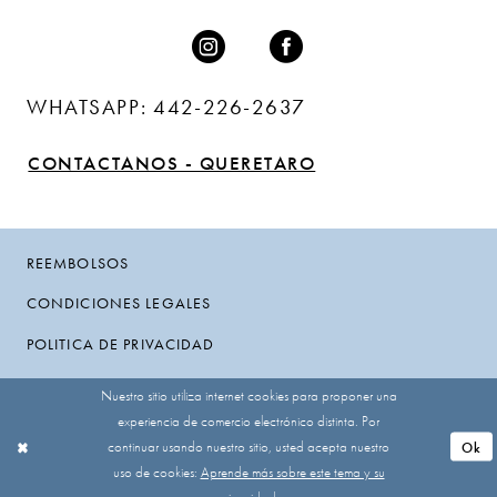
WHATSAPP: 442-226-2637
CONTACTANOS - QUERETARO
REEMBOLSOS
CONDICIONES LEGALES
POLITICA DE PRIVACIDAD
Nuestro sitio utiliza internet cookies para proponer una
experiencia de comercio electrónico distinta. Por
continuar usando nuestro sitio, usted acepta nuestro
Ok
uso de cookies:
Aprende más sobre este tema y su