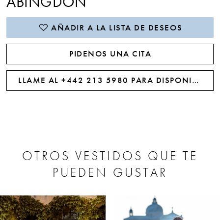
ABINGDON
AÑADIR A LA LISTA DE DESEOS
PIDENOS UNA CITA
LLAME AL +442 213 5980 PARA DISPONIBILIDAD
OTROS VESTIDOS QUE TE
PUEDEN GUSTAR
PAUSE AUTOPLAY
PREVIOUS SLIDE
NEXT SLIDE
0
Related
Skip
Products
to