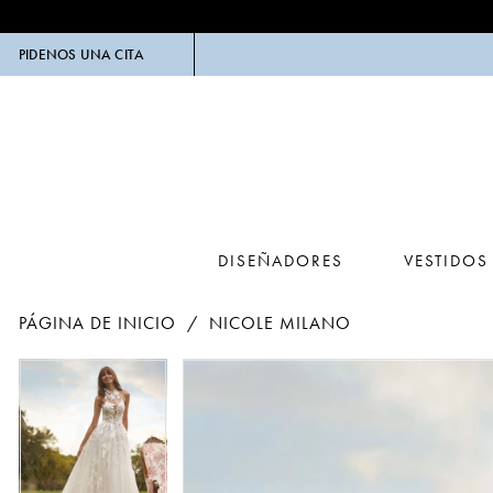
PIDENOS UNA CITA
DISEÑADORES
VESTIDOS
PÁGINA DE INICIO
NICOLE MILANO
PAUSE AUTOPLAY
PREVIOUS SLIDE
NEXT SLIDE
Products
Skip
PAUSE AUTOPLAY
PREVIOUS SLIDE
NEXT SLIDE
0
0
Views
to
Carousel
end
1
1