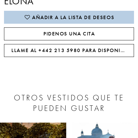
ELONA
AÑADIR A LA LISTA DE DESEOS
PIDENOS UNA CITA
LLAME AL +442 213 5980 PARA DISPONIBILIDAD
OTROS VESTIDOS QUE TE
PUEDEN GUSTAR
PAUSE AUTOPLAY
PREVIOUS SLIDE
NEXT SLIDE
0
Related
Skip
Products
to