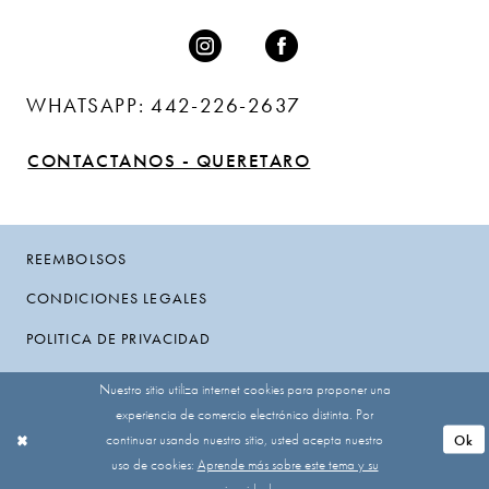
WHATSAPP: 442-226-2637
CONTACTANOS - QUERETARO
REEMBOLSOS
CONDICIONES LEGALES
POLITICA DE PRIVACIDAD
Nuestro sitio utiliza internet cookies para proponer una
experiencia de comercio electrónico distinta. Por
continuar usando nuestro sitio, usted acepta nuestro
Ok
uso de cookies:
Aprende más sobre este tema y su