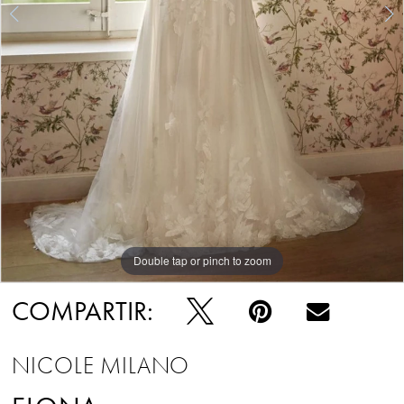
Double tap or pinch to zoom
Double tap or pinch to zoom
COMPARTIR:
NICOLE MILANO