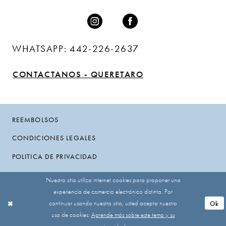
WHATSAPP: 442-226-2637
CONTACTANOS - QUERETARO
REEMBOLSOS
CONDICIONES LEGALES
POLITICA DE PRIVACIDAD
Nuestro sitio utiliza internet cookies para proponer una
experiencia de comercio electrónico distinta. Por
continuar usando nuestro sitio, usted acepta nuestro
Ok
uso de cookies:
Aprende más sobre este tema y su