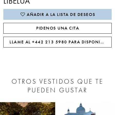
LIBELUA
AÑADIR A LA LISTA DE DESEOS
PIDENOS UNA CITA
LLAME AL +442 213 5980 PARA DISPONIBILIDAD
OTROS VESTIDOS QUE TE
PUEDEN GUSTAR
PAUSE AUTOPLAY
PREVIOUS SLIDE
NEXT SLIDE
0
Related
Skip
Products
to