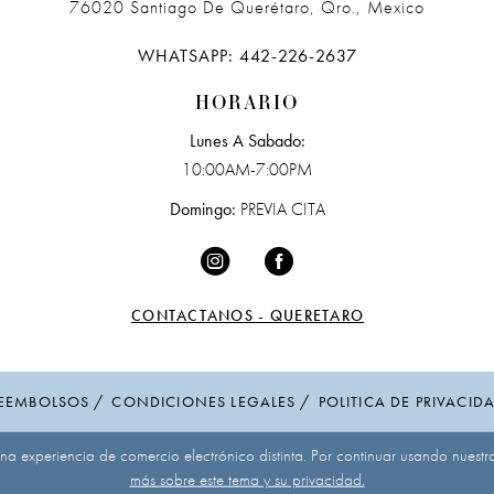
76020 Santiago De Querétaro, Qro., Mexico
WHATSAPP: 442-226-2637
HORARIO
Lunes A Sabado:
10:00AM-7:00PM
Domingo:
PREVIA CITA
CONTACTANOS - QUERETARO
EEMBOLSOS
CONDICIONES LEGALES
POLITICA DE PRIVACID
 una experiencia de comercio electrónico distinta. Por continuar usando nuestr
más sobre este tema y su privacidad.