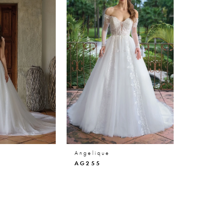
Angelique
AG255