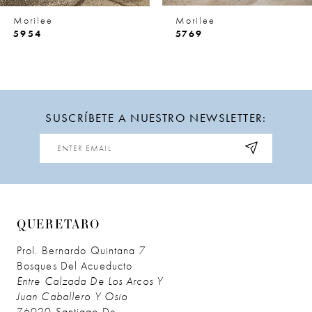
8
Morilee
Morilee
9
5954
5769
10
11
SUSCRÍBETE A NUESTRO NEWSLETTER:
12
13
14
QUERETARO
Prol. Bernardo Quintana 7
Bosques Del Acueducto
Entre Calzada De Los Arcos Y
Juan Caballero Y Osio