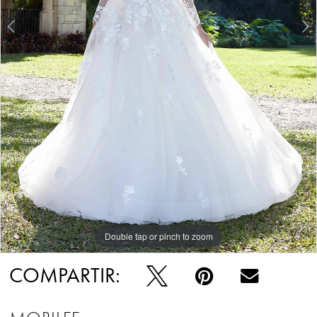
Double tap or pinch to zoom
Double tap or pinch to zoom
Double tap or pinch to zoom
COMPARTIR: