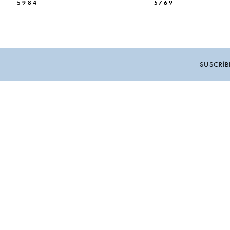
5984
5769
10
11
12
SUSCRÍB
13
14