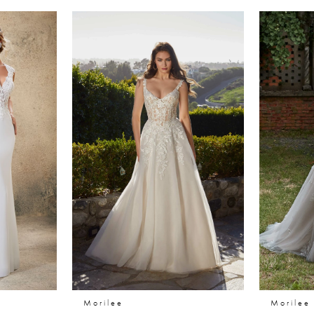
Morilee
Morilee