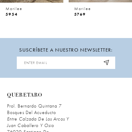
8
Morilee
Morilee
9
5954
5769
10
11
SUSCRÍBETE A NUESTRO NEWSLETTER:
12
13
14
QUERETARO
Prol. Bernardo Quintana 7
Bosques Del Acueducto
Entre Calzada De Los Arcos Y
Juan Caballero Y Osio