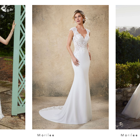
Morilee
Morilee