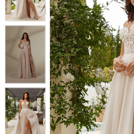
3
3
4
4
5
5
6
6