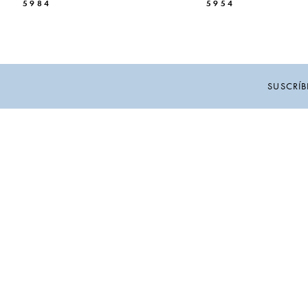
5984
5954
10
11
12
SUSCRÍB
13
14