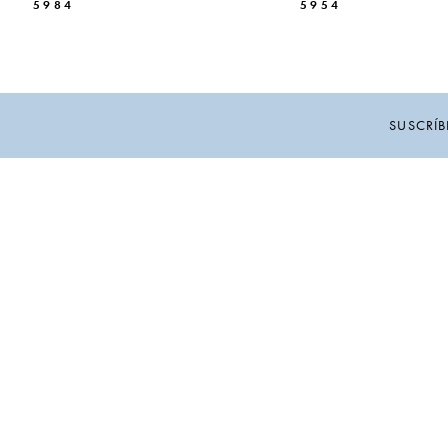
5984
5954
10
11
12
SUSCRÍB
13
14