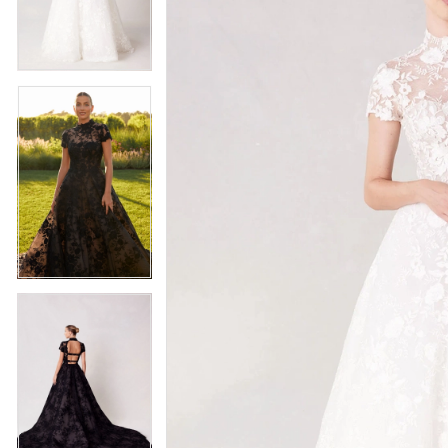
3
3
4
4
5
5
6
6
7
7
8
8
9
9
10
10
11
11
12
12