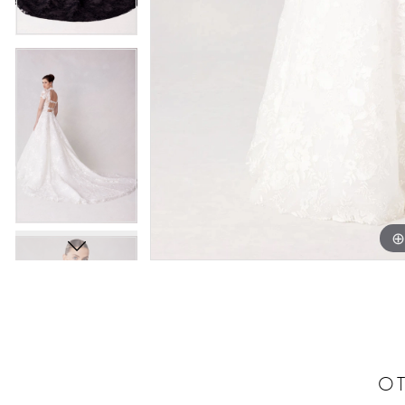
13
13
14
14
OT