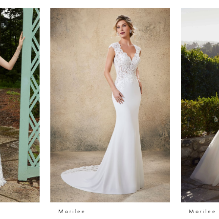
Morilee
Morilee