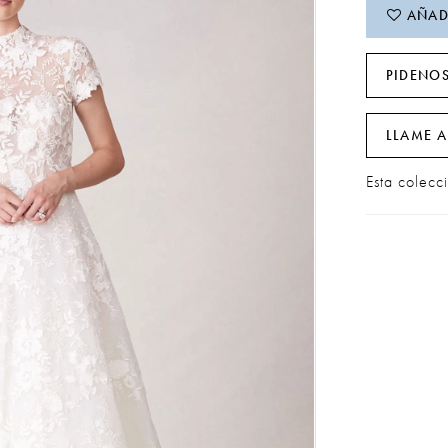
AÑADI
PIDENOS
LLAME A
Esta colecc