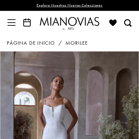
Explora Nuestras Nuevas Colecciones
PÁGINA DE INICIO
MORILEE
PAUSE AUTOPLAY
PREVIOUS SLIDE
NEXT SLIDE
Products
Skip
0
Views
to
1
Carousel
end
2
3