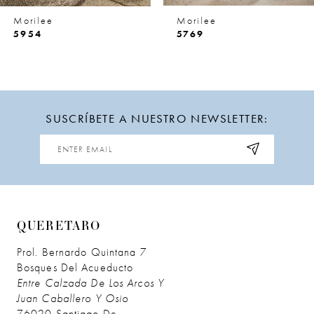
8
Morilee
Morilee
9
5954
5769
10
11
SUSCRÍBETE A NUESTRO NEWSLETTER:
12
13
14
QUERETARO
Prol. Bernardo Quintana 7
Bosques Del Acueducto
Entre Calzada De Los Arcos Y
Juan Caballero Y Osio