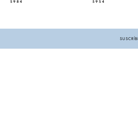
5984
5954
10
11
12
SUSCRÍB
13
14