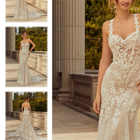
3
3
4
4