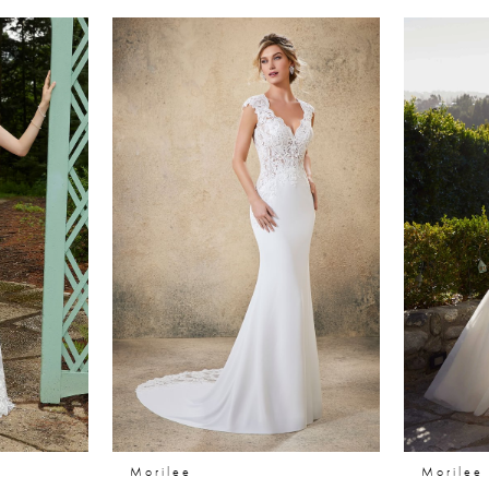
Morilee
Morilee